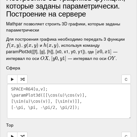
которые заданы параметрически.
Построение на сервере
Mathpar позволяет строить 3D графики, которые заданы
параметрически
Для построения графика необходимо передать 3 функции
,
и
, используя команду
f
(
x
(
,
y
,
)
)
g
(
(
x
,
y
,
)
)
h
(
(
x
,
y
,
)
)
f
x
y
g
x
y
h
x
y
paramPlot3d([[f], [g], [h]], [x0, x1, y0, y1]), где
—
[
[
x
0
0
,
,
x
1
]
1
]
x
x
интервал по оси
,
— интервал по оси
.
O
X
[
[
y
0
0
,
,
y
1
1
]
]
O
Y
O
X
y
y
O
Y
Сфера
C
Тор
C