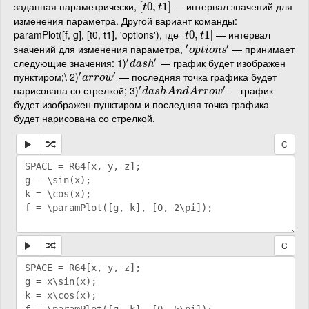
заданная параметрически,
— интервал значений для
[
[
t
0
0
,
,
t
1
]
1
]
t
t
изменения параметра. Другой вариант команды:
paramPlot([f, g], [t0, t1], 'options'), где
— интервал
[
[
t
0
0
,
,
t
1
]
1
]
t
t
′
′
значений для изменения параметра,
— принимает
′
o
p
t
i
o
n
s
′
o
p
t
i
o
n
s
′
′
следующие значения: 1)
— график будет изображен
′
d
a
s
h
′
d
a
s
h
′
′
пунктиром;\ 2)
— последняя точка графика будет
′
a
r
r
o
w
′
a
r
r
o
w
′
′
нарисована со стрелкой; 3)
— график
′
d
a
s
h
A
n
d
A
r
r
o
w
′
d
a
s
h
A
n
d
A
r
r
o
w
будет изображен пунктиром и последняя точка графика
будет нарисована со стрелкой.
C
C