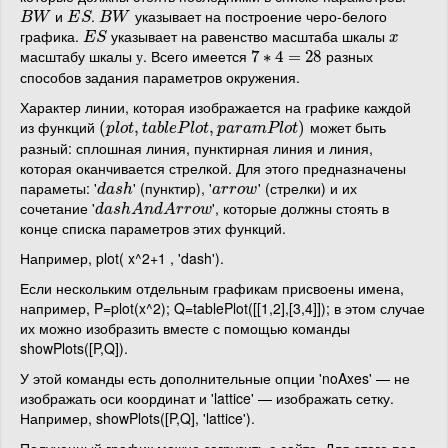
и
.
указывает на построение черо-белого
B
W
E
S
B
W
B
W
E
S
B
W
графика.
указывает на равенство масштаба шкалы
E
S
x
E
S
x
масштабу шкалы
. Всего имеется
разных
у
7
7
∗
∗
4
=
4
28
=
28
у
способов задания параметров окружения.
Характер линии, которая изображается на графике каждой
из функций
может быть
(
(
p
l
o
t
,
t
,
a
b
l
e
P
l
o
t
,
p
a
r
,
a
m
P
l
o
t
)
)
p
l
o
t
t
a
b
l
e
P
l
o
t
p
a
r
a
m
P
l
o
t
разный: сплошная линия, пунктирная линия и линия,
которая оканчивается стрелкой. Для этого предназначены
параметы: '
' (пунктир), '
' (стрелки) и их
d
a
s
h
a
r
r
o
w
d
a
s
h
a
r
r
o
w
сочетание '
', которые должны стоять в
d
a
s
h
A
n
d
A
r
r
o
w
d
a
s
h
A
n
d
A
r
r
o
w
конце списка параметров этих функций.
Например, plot( x^2+1 , 'dash').
Если нескольким отдельным графикам присвоены имена,
например, P=plot(x^2); Q=tablePlot([[1,2],[3,4]]); в этом случае
их можно изобразить вместе с помощью команды
showPlots([P,Q]).
У этой команды есть дополнительные опции 'noAxes' — не
изображать оси координат и 'lattice' — изображать сетку.
Например, showPlots([P,Q], 'lattice').
Полученный график можно загрузить с сайта. Для этого под