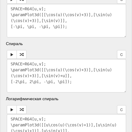
Спираль
C
Логарифмическая спираль
C