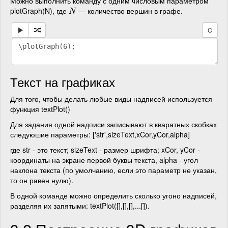
Можно выполнить команду с одним числовым параметром
plotGraph(N), где
— количество вершин в графе.
N
N
C
Текст на графиках
Для того, чтобы делать любые виды надписей используется
функция textPlot()
Для задания одной надписи записывают в кваратных скобках
следуюшие параметры: ['str',sizeText,xCor,yCor,alpha]
где str - это текст; sizeText - размер шрифта; xCor, yCor -
координаты на экране первой буквы текста, alpha - угол
наклона текста (по умолчанию, если это параметр не указан,
то он равен нулю).
В одной команде можно определить сколько угоно надписей,
разделяя их запятыми: textPlot([],[],[],...[]).