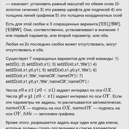
— означает: установить равный масштаб по обеим осям (0-
золотое сечение) 3) это размер шрифта для подписей 4) это
толщина линий графиков 5) это толщина координатных осей
Есть для этой скобки и 3 сокращенных варианта:['ES'],['BW'],
['ESBW']. Они, соответственно, устанавливают в значение 1
или первый параметр, или второй параметр, или оба.
Любая из 2х последних скобок может отсутствовать, могут
отсутствовать и обе.
Существует 7 сокращеных вариантов для этой команды: 1)
set2D(); 2) set2D(x0,x1); 3) set2D(x0,x1,'title');\ 4)
set2D(x0,x1,y0,y1); 5) set2D(x0,x1,y0,y1,'title'); 6)
set2D(x0,x1,'title','nameOX','nameOY');\ 7)
set2D(x0,x1,y0,y1,'title','nameOX','nameOY').\
Числа
и
задают интервал по оси
.
x
0
0
x
1
1
(
(
x
0
0
<
x
<
1
)
1
)
O
X
x
x
x
x
O
X
Числа
и
задают интервал по оси
. Если
y
0
0
y
1
1
(
(
x
0
0
<
x
<
1
)
1
)
O
Y
y
y
x
x
O
Y
эти параметры не заданы, то расчитываются автоматически.
— подпись на оси
,
— подпись на
n
a
m
e
O
X
O
X
n
a
m
e
O
Y
n
a
m
e
O
X
O
X
n
a
m
e
O
Y
оси
,
— заголовок графика.
O
Y
t
i
t
l
e
O
Y
t
i
t
l
e
Кроме этого, разрешается задать еще один или два ключа,
которые должны стоять последними в списке параметров: