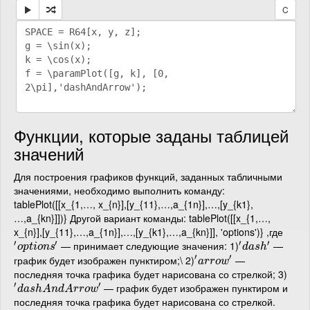
C
Функции, которые заданы таблицей
значений
Для построения графиков функций, заданных табличными
значениями, необходимо выполнить команду:
tablePlot([[x_{1,…, x_{n}],[y_{11},…,a_{1n}],…,[y_{k1},
…,a_{kn}]])} Другой вариант команды: tablePlot([[x_{1,…,
x_{n}],[y_{11},…,a_{1n}],…,[y_{k1},…,a_{kn}]], 'options')} ,где
′
′
′
′
— принимает следующие значения: 1)
—
′
o
p
t
i
o
n
s
′
′
d
a
s
h
′
o
p
t
i
o
n
s
d
a
s
h
′
′
график будет изображен пунктиром;\ 2)
—
′
a
r
r
o
w
′
a
r
r
o
w
последняя точка графика будет нарисована со стрелкой; 3)
′
′
— график будет изображен пунктиром и
′
d
a
s
h
A
n
d
A
r
r
o
w
′
d
a
s
h
A
n
d
A
r
r
o
w
последняя точка графика будет нарисована со стрелкой.