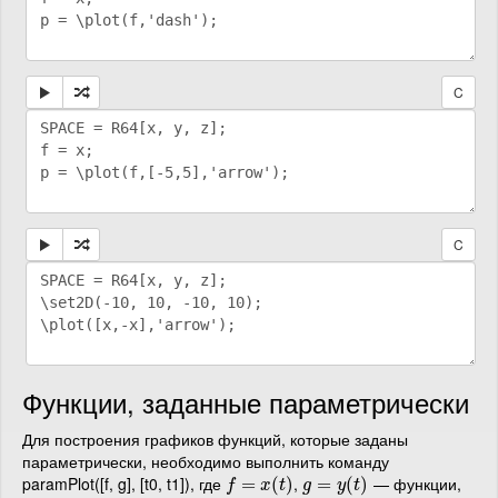
C
C
Функции, заданные параметрически
Для построения графиков функций, которые заданы
параметрически, необходимо выполнить команду
paramPlot([f, g], [t0, t1]), где
,
— функции,
f
=
x
=
(
t
)
(
)
g
=
=
y
(
t
)
(
)
f
x
t
g
y
t