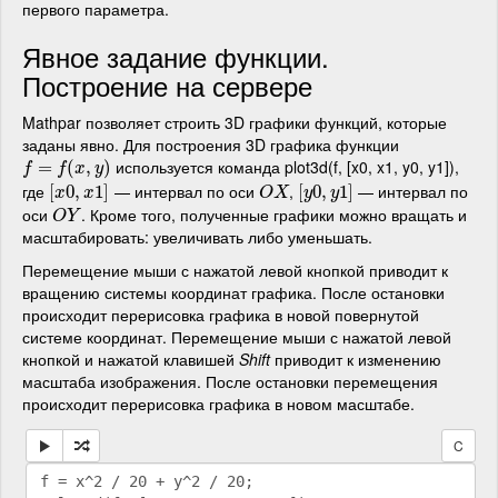
первого параметра.
Явное задание функции.
Построение на сервере
Mathpar позволяет строить 3D графики функций, которые
заданы явно. Для построения 3D графика функции
используется команда plot3d(f, [x0, x1, y0, y1]),
f
=
f
=
(
x
,
y
)
(
,
)
f
f
x
y
где
— интервал по оси
,
— интервал по
[
[
x
0
0
,
,
x
1
]
1
]
O
X
[
[
y
0
0
,
,
y
1
1
]
]
x
x
O
X
y
y
оси
. Кроме того, полученные графики можно вращать и
O
Y
O
Y
масштабировать: увеличивать либо уменьшать.
Перемещение мыши с нажатой левой кнопкой приводит к
вращению системы координат графика. После остановки
происходит перерисовка графика в новой повернутой
системе координат. Перемещение мыши с нажатой левой
кнопкой и нажатой клавишей
Shift
приводит к изменению
масштаба изображения. После остановки перемещения
происходит перерисовка графика в новом масштабе.
C