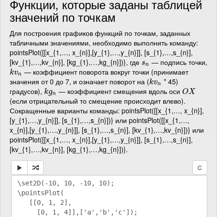
Функции, которые заданы таблицей
значений по точкам
Для построения графиков функций по точкам, заданных
табличными значениями, необходимо выполнить команду:
pointsPlot([[x_{1,…, x_{n}],[y_{1},…,y_{n}]], [s_{1},…,s_{n}],
[kv_{1},…,kv_{n}], [kg_{1},…,kg_{n}])}, где
— подпись точки,
s
n
s
n
— коэффициент поворота вокруг точки (принимает
k
v
n
k
v
n
значения от 0 до 7, и означает поворот на (
* 45)
k
v
n
k
v
n
градусов),
— коэффициент смещения вдоль оси
k
g
n
O
X
k
g
O
X
n
(если отрицательный то смещение происходит влево).
Сокращенные варианты команды: pointsPlot([[x_{1,…, x_{n}],
[y_{1},…,y_{n}]], [s_{1},…,s_{n}])} или pointsPlot([[x_{1,…,
x_{n}],[y_{1},…,y_{n}]], [s_{1},…,s_{n}], [kv_{1},…,kv_{n}])} или
pointsPlot([[x_{1,…, x_{n}],[y_{1},…,y_{n}]], [s_{1},…,s_{n}],
[kv_{1},…,kv_{n}], [kg_{1},…,kg_{n}])}.
C