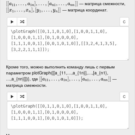
— матрица смежности,
[
[
[
[
a
11
,
,
…
…
,
a
1
,
n
]
,
…
]
,
,
[
…
a
n
1
,
,
…
[
,
a
n
,
n
…
]
]
,
]
]
a
a
a
a
11
1
1
n
n
n
n
— матрица координат.
[
[
[
[
x
1
,
,
…
…
,
x
n
,
]
,
[
y
1
]
,
,
…
[
,
y
n
,
]
…
]
,
]
]
x
x
y
y
1
1
n
n
C
Кроме того, можно выполнить команду лишь с первым
параметром plotGraph([[a_{11,…,a_{1n}],…,[a_{n1},
…,a_{nn}]])}, где
—
[
[
[
[
a
11
,
,
…
…
,
a
1
,
n
]
,
…
]
,
,
[
…
a
n
1
,
,
…
[
,
a
n
,
n
…
]
]
,
]
]
a
a
a
a
11
1
1
n
n
n
n
матрица смежности.
C