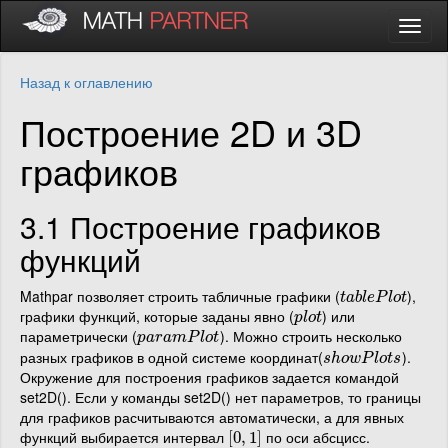
Назад к оглавлению
Построение 2D и 3D
графиков
3.1 Построение графиков
функций
Mathpar позволяет строить табличные графики (
),
t
a
b
l
e
P
l
o
t
t
a
b
l
e
P
l
o
t
графики функций, которые заданы явно (
) или
p
l
o
t
p
l
o
t
параметрически (
). Можно строить несколько
p
a
r
a
m
P
l
o
t
p
a
r
a
m
P
l
o
t
разных графиков в одной системе координат(
).
s
h
o
w
P
l
o
t
s
s
h
o
w
P
l
o
t
s
Окружение для построения графиков задается командой
set2D(). Если у команды set2D() нет параметров, то границы
для графиков расчитываются автоматически, а для явных
функций выбирается интервал
по оси абсцисс.
[
[
0
0
,
,
1
1
]
]