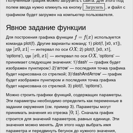
полем ввода нужно кликнуть на кнопку
, и файл с
Загрузить
З
а
г
р
у
з
и
т
ь
графиком будет загружен на компьютер пользователя.
Явное задание функции
Для построения графика функции
используется
f
=
f
=
(
x
)
(
)
f
f
x
команда plot(f). Другие варианты команд: 1) plot(f, [x0, x1]),
где
— интервал по оси
; 2) plot(f, [x0, x1],
[
[
x
0
0
,
,
x
1
]
1
]
O
X
x
x
O
X
'options'), где
— интервал по оси
, 'options' —
[
[
x
0
0
,
,
x
1
]
1
]
O
X
x
x
O
X
принимает следующие значения: 1)'dash' — график будет
изображен пунктиром;\ 2)'arrow' — последняя точка графика
будет нарисована со стрелкой; 3)'dashAndArrow' — график
будет изображен пунктиром и последняя точка графика
будет нарисована со стрелкой. 3) plot(f, 'options').
Можно строить графики функций, содержащих параметры.
Эти параметры необходимо определить как переменные в
задании окружения (см. пример 3). Параметры могут
принимать значения из отрезка
. Сначала график
[
[
0
0
;
;
1
1
]
]
строится для значений параметров, равных единице. Эти
значения можно менять. Для этого надо выбрать имя
параметра и передвинуть бегунок до нужного значения,