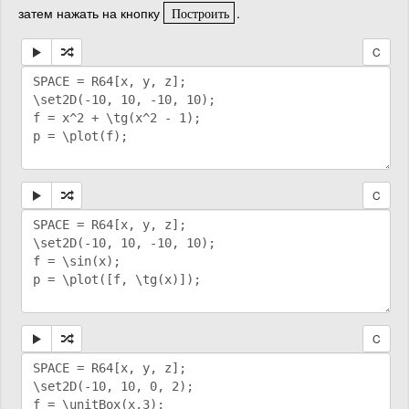
затем нажать на кнопку
.
Построить
П
о
с
т
р
о
и
т
ь
C
C
C