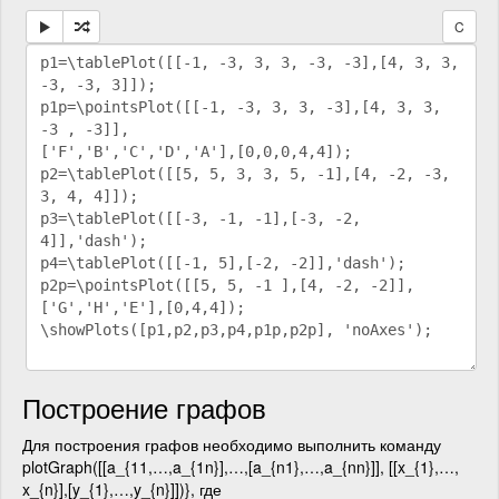
C
Построение графов
Для построения графов необходимо выполнить команду
plotGraph([[a_{11,…,a_{1n}],…,[a_{n1},…,a_{nn}]], [[x_{1},…,
x_{n}],[y_{1},…,y_{n}]])}, где