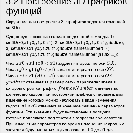
3.2 Построение 3D графиков
функций
Окружение для построения 3D графиков задается командой
set3D()
Существует несколько вариантов для этой команды: 1)
set3D(x0,x1,y0,y1,z0,z1); 2) set3D(x0,x1,y0,y1,z0,z1,gridSize);
3) set3D(x0,x1,y0,y1,z0,z1,gridSize,framesNumber); 4)
set3D(x0,x1,y0,y1,z0,z1,gridSize,framesNumber,[a1,a2,...]);
Числа
и
задают интервал по оси
.
x
0
0
x
1
1
(
(
x
0
0
<
x
<
1
)
1
)
O
X
x
x
x
x
O
X
Числа
и
задают интервал по оси
.
y
0
0
y
1
1
(
(
y
0
0
<
<
y
1
)
1
)
O
Y
y
y
y
y
O
Y
Числа
и
задают интервал по оси
.
z
0
0
z
1
1
(
(
z
0
0
<
<
z
1
)
1
)
O
Z
z
z
z
z
O
Z
отвечает за размер сетки параллелепипеда в
g
r
i
d
S
i
z
e
g
r
i
d
S
i
z
e
котором строится график.
отвечает за
f
r
a
m
e
s
N
u
m
b
e
r
f
r
a
m
e
s
N
u
m
b
e
r
количество кадров при построении графика с параметрами,
изменение которых можно наблюдать в виде изменения
кадров.
и
отвечают за конечное значение параметров
a
1
1
a
2
2
a
a
функции. Эти значения будут выставлены в ползунки,
которые появляются под текстом з запросом пользователя.
При изменении параметров во время изменения кадров, их
значения будут меняться в диапазоне от 1.0 до
для
a
1
1
a