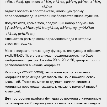
zMin, zMax), где числа
x
M
i
n
,
x
M
,
a
x
,
y
M
i
n
,
,
y
M
a
x
,
z
,
M
i
n
,
z
M
a
,
x
,
x
M
i
n
x
M
a
x
y
M
i
n
y
M
a
x
z
M
i
n
z
M
a
x
задают область в пространстве, имеющую форму
параллелепипеда, в которой изображается явная функция.
Допускаются, кроме того, следующий набор аргументов:
, где
(
(
f
,
x
,
M
i
n
,
x
M
a
,
x
,
y
M
i
n
,
y
,
M
a
x
,
z
M
,
i
n
,
z
M
a
x
,
,
g
r
i
d
S
i
z
e
,
)
g
r
i
d
S
i
z
e
f
x
M
i
n
x
M
a
x
y
M
i
n
y
M
a
x
z
M
i
n
g
r
i
d
S
i
z
e
,
)
z
M
a
x
g
r
i
d
S
i
z
e
отвечает за размер сетки параллелепипеда в котором
строится график.
Можно задавать только одну функцию, следующим образом:
explicitPlot3d(f), в этом случае предполагается, что будет
изображена функция
в кубе
, центр которого
f
20
20
×
×
20
20
×
20
×
20
f
располагается в начале координат.
Используя explicitPlot3d() вы можете вращать систему
координат перемещая указатель мышки с нажатой левой
клавишей. Также вы можете сдвигать начало системы
координат перемещая указатель мышки с нажатой правой
клавишей.
Для построения графика функции во времени с изменением
параметров необходимо указать сначала количество кадров.