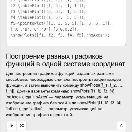
Построение разных графиков
функций в одной системе координат
Для построения графиков функций, заданных разными
способами, необходимо сначала построить график каждой
функции, а затем выполнить команду showPlots([f_1, f_2, …,
f_n]). Другие варианты команды: showPlots([f1, f2, f3, f4],
'noAxes'), где 'noAxes' — параметр, указывающий на
изображение графика без осей. или showPlots([f1, f2, f3, f4],
'lattice'), где 'lattice' — параметр, указывающий на
изображение графика c решеткой.
C