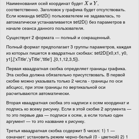
Наименования осей координат будет
и
,
X
Y
X
Y
соответственно. Заголовок у графика будет отсутствовать.
Если команда set2D() пользователем не задавалась, то
автоматически устанавливается set2D() без параметров в
начале сеанса данного пользователя.
Cуществует 2 формата — полный и сокращенный.
Полный формат предполагает 3 группы параметров, каждая
из которых пишется в квадратных скобках: set2D([x0,x1, y0,
y1],['xTitle','yTitle','title'] ,[0,1,12,3,5]).
Первая кваадратная скобка определяет границы графика.
Эта скобка должна обязательно присутствовать. В первой
скобке можно указывать только 2 числа - границы по оси
абсцисс, при этом границы по вертикальной оси
расчитываются автоматически.
Вторая кваадратная скобка это надписи к осям координат и
подпись ко всему рисунку. Если в этой скобке 2 аргумента —
то это первые два — подписи к осям, а если только один
аргумент — то это название к рисунку.
Третья кваадратная скобка содержит 5 чисел: 1) 1 —
означает: установить режим черно-белый (0 - цветной) 2) 1