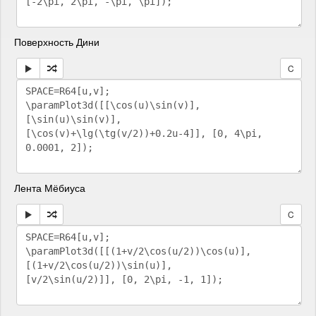
Поверхность Дини
C
Лента Мёбиуса
C