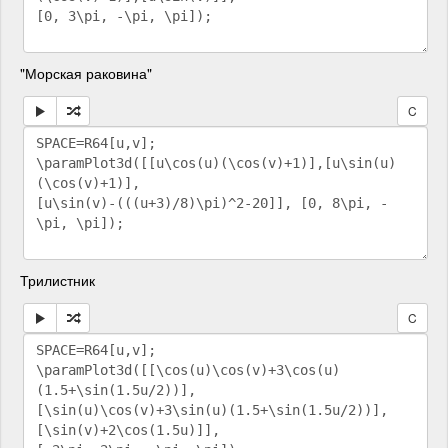
"Морская раковина"
C
Трилистник
C