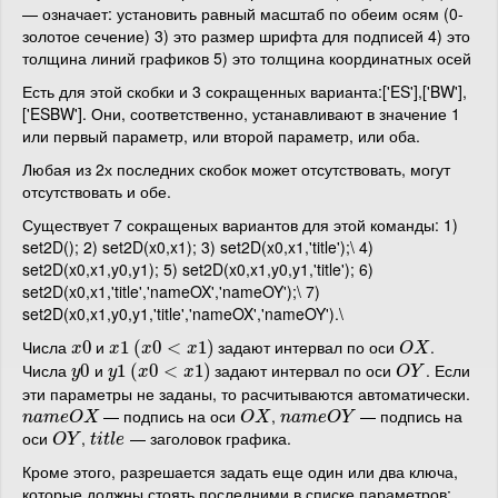
— означает: установить равный масштаб по обеим осям (0-
золотое сечение) 3) это размер шрифта для подписей 4) это
толщина линий графиков 5) это толщина координатных осей
Есть для этой скобки и 3 сокращенных варианта:['ES'],['BW'],
['ESBW']. Они, соответственно, устанавливают в значение 1
или первый параметр, или второй параметр, или оба.
Любая из 2х последних скобок может отсутствовать, могут
отсутствовать и обе.
Существует 7 сокращеных вариантов для этой команды: 1)
set2D(); 2) set2D(x0,x1); 3) set2D(x0,x1,'title');\ 4)
set2D(x0,x1,y0,y1); 5) set2D(x0,x1,y0,y1,'title'); 6)
set2D(x0,x1,'title','nameOX','nameOY');\ 7)
set2D(x0,x1,y0,y1,'title','nameOX','nameOY').\
Числа
и
задают интервал по оси
.
x
0
0
x
1
1
(
(
x
0
0
<
x
<
1
)
1
)
O
X
x
x
x
x
O
X
Числа
и
задают интервал по оси
. Если
y
0
0
y
1
1
(
(
x
0
0
<
x
<
1
)
1
)
O
Y
y
y
x
x
O
Y
эти параметры не заданы, то расчитываются автоматически.
— подпись на оси
,
— подпись на
n
a
m
e
O
X
O
X
n
a
m
e
O
Y
n
a
m
e
O
X
O
X
n
a
m
e
O
Y
оси
,
— заголовок графика.
O
Y
t
i
t
l
e
O
Y
t
i
t
l
e
Кроме этого, разрешается задать еще один или два ключа,
которые должны стоять последними в списке параметров: