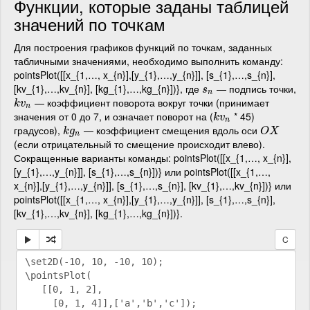
Функции, которые заданы таблицей
значений по точкам
Для построения графиков функций по точкам, заданных
табличными значениями, необходимо выполнить команду:
pointsPlot([[x_{1,…, x_{n}],[y_{1},…,y_{n}]], [s_{1},…,s_{n}],
[kv_{1},…,kv_{n}], [kg_{1},…,kg_{n}])}, где
— подпись точки,
s
n
s
n
— коэффициент поворота вокруг точки (принимает
k
v
n
k
v
n
значения от 0 до 7, и означает поворот на (
* 45)
k
v
n
k
v
n
градусов),
— коэффициент смещения вдоль оси
k
g
n
O
X
k
g
O
X
n
(если отрицательный то смещение происходит влево).
Сокращенные варианты команды: pointsPlot([[x_{1,…, x_{n}],
[y_{1},…,y_{n}]], [s_{1},…,s_{n}])} или pointsPlot([[x_{1,…,
x_{n}],[y_{1},…,y_{n}]], [s_{1},…,s_{n}], [kv_{1},…,kv_{n}])} или
pointsPlot([[x_{1,…, x_{n}],[y_{1},…,y_{n}]], [s_{1},…,s_{n}],
[kv_{1},…,kv_{n}], [kg_{1},…,kg_{n}])}.
C