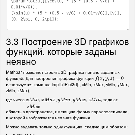
3.3 Построение 3D графиков
функций, которые заданы
неявно
Mathpar позволяет строить 3D графики неявно заданных
функций. Для построения графика функции
f
(
x
(
,
y
,
,
z
)
,
=
0
)
=
0
f
x
y
z
используется команда implicitPlot3d(f, xMin, xMax, yMin, yMax,
zMin, zMax),
где числа
задают
x
M
i
n
,
x
M
,
a
x
,
y
M
i
n
,
,
y
M
a
x
,
z
,
M
i
n
,
z
M
a
,
x
,
x
M
i
n
x
M
a
x
y
M
i
n
y
M
a
x
z
M
i
n
z
M
a
x
область в пространстве, имеющую форму параллелепипеда,
в которой изображается неявная функция.
Можно задавать только одну функцию, следующим образом: