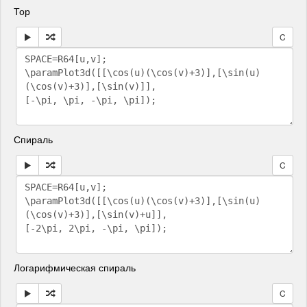
Тор
C
Спираль
C
Логарифмическая спираль
C