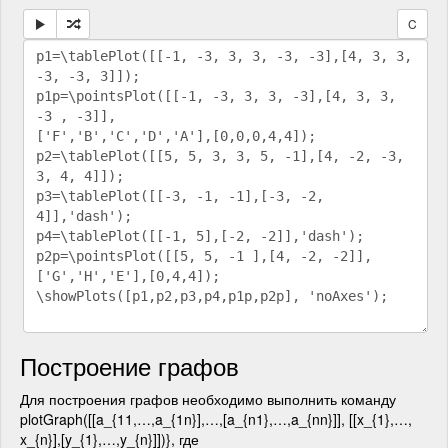
C
Построение графов
Для построения графов необходимо выполнить команду
plotGraph([[a_{11,…,a_{1n}],…,[a_{n1},…,a_{nn}]], [[x_{1},…,
x_{n}],[y_{1},…,y_{n}]])}, где