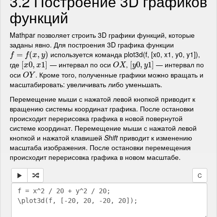
3.2 Построение 3D графиков
функций
Mathpar позволяет строить 3D графики функций, которые
заданы явно. Для построения 3D графика функции
используется команда plot3d(f, [x0, x1, y0, y1]),
f
=
f
=
(
x
,
y
)
(
,
)
f
f
x
y
где
— интервал по оси
,
— интервал по
[
[
x
0
0
,
,
x
1
]
1
]
O
X
[
[
y
0
0
,
,
y
1
1
]
]
x
x
O
X
y
y
оси
. Кроме того, полученные графики можно вращать и
O
Y
O
Y
масштабировать: увеличивать либо уменьшать.
Перемещение мыши с нажатой левой кнопкой приводит к
вращению системы координат графика. После остановки
происходит перерисовка графика в новой повернутой
системе координат. Перемещение мыши с нажатой левой
кнопкой и нажатой клавишей
Shift
приводит к изменению
масштаба изображения. После остановки перемещения
происходит перерисовка графика в новом масштабе.
C