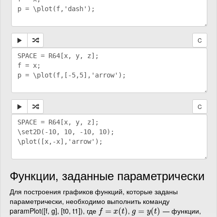
C
C
Функции, заданные параметрически
Для построения графиков функций, которые заданы
параметрически, необходимо выполнить команду
paramPlot([f, g], [t0, t1]), где
,
— функции,
f
=
x
=
(
t
)
(
)
g
=
=
y
(
t
)
(
)
f
x
t
g
y
t