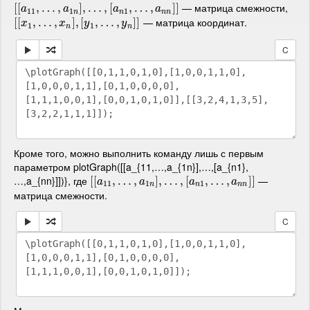
— матрица смежности,
[
[
[
[
a
11
,
,
…
…
,
a
1
,
n
]
,
…
]
,
,
[
…
a
n
1
,
,
…
[
,
a
n
,
n
…
]
]
,
]
]
a
a
a
a
11
1
1
n
n
n
n
— матрица координат.
[
[
[
[
x
1
,
,
…
…
,
x
n
,
]
,
[
y
1
]
,
,
…
[
,
y
n
,
]
…
]
,
]
]
x
x
y
y
1
1
n
n
C
Кроме того, можно выполнить команду лишь с первым
параметром plotGraph([[a_{11,…,a_{1n}],…,[a_{n1},
…,a_{nn}]])}, где
—
[
[
[
[
a
11
,
,
…
…
,
a
1
,
n
]
,
…
]
,
,
[
…
a
n
1
,
,
…
[
,
a
n
,
n
…
]
]
,
]
]
a
a
a
a
11
1
1
n
n
n
n
матрица смежности.
C