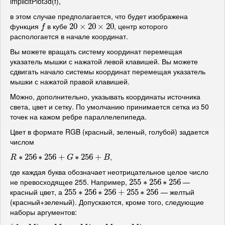
implicitPlot3d(f),
в этом случае предполагается, что будет изображена
функция
в кубе
, центр которого
f
20
20
×
×
20
20
×
20
×
20
f
распологается в начале координат.
Вы можете вращать систему координат перемещая
указатель мышки с нажатой левой клавишей. Вы можете
сдвигать начало системы координат перемещая указатель
мышки с нажатой правой клавишей.
Moжно, дополнительно, указывать координаты источника
света, цвет и сетку. По умолчанию принимается сетка из 50
точек на кажом ребре параллелепипеда.
Цвет в формате RGB (красный, зеленый, голубой) задается
числом
,
R
∗
∗
256
256
∗
256
∗
256
+
G
∗
+
256
+
∗
B
256
+
R
G
B
где каждая буква обозначает неотрицательное целое число
не превосходящее 255. Например,
—
255
255
∗
∗
256
256
∗
256
∗
256
красный цвет, а
— желтый
255
255
∗
∗
256
256
∗
256
∗
256
+
255
+
∗
255
256
∗
256
(красный+зеленый). Допускаются, кроме того, следующие
наборы аргументов: