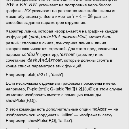
и
.
указывает на построение черо-белого
B
W
E
S
B
W
B
W
E
S
B
W
графика.
указывает на равенство масштаба шкалы
E
S
x
E
S
x
масштабу шкалы
. Всего имеется
разных
у
7
7
∗
∗
4
=
4
28
=
28
у
способов задания параметров окружения.
Характер линии, которая изображается на графике каждой
из функций
может быть
(
(
p
l
o
t
,
t
,
a
b
l
e
P
l
o
t
,
p
a
r
,
a
m
P
l
o
t
)
)
p
l
o
t
t
a
b
l
e
P
l
o
t
p
a
r
a
m
P
l
o
t
разный: сплошная линия, пунктирная линия и линия,
которая оканчивается стрелкой. Для этого предназначены
параметы: '
' (пунктир), '
' (стрелки) и их
d
a
s
h
a
r
r
o
w
d
a
s
h
a
r
r
o
w
сочетание '
', которые должны стоять в
d
a
s
h
A
n
d
A
r
r
o
w
d
a
s
h
A
n
d
A
r
r
o
w
конце списка параметров этих функций.
Например, plot( x^2+1 , 'dash').
Если нескольким отдельным графикам присвоены имена,
например, P=plot(x^2); Q=tablePlot([[1,2],[3,4]]); в этом случае
их можно изобразить вместе с помощью команды
showPlots([P,Q]).
У этой команды есть дополнительные опции 'noAxes' — не
изображать оси координат и 'lattice' — изображать сетку.
Например, showPlots([P,Q], 'lattice').
Полученный график можно загрузить с сайта. Для этого под