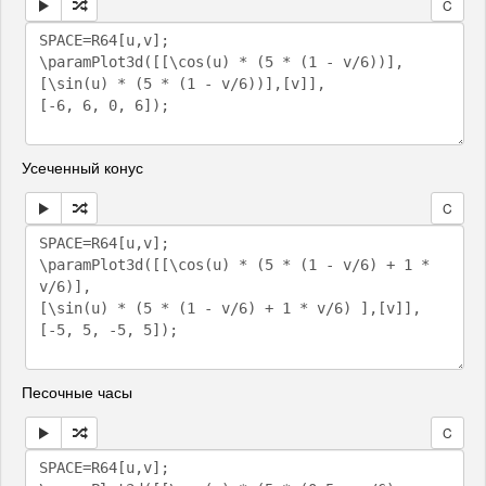
C
Усеченный конус
C
Песочные часы
C