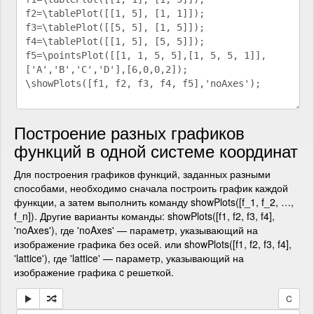
Построение разных графиков
функций в одной системе координат
Для построения графиков функций, заданных разными
способами, необходимо сначала построить график каждой
функции, а затем выполнить команду showPlots([f_1, f_2, …,
f_n]). Другие варианты команды: showPlots([f1, f2, f3, f4],
'noAxes'), где 'noAxes' — параметр, указывающий на
изображение графика без осей. или showPlots([f1, f2, f3, f4],
'lattice'), где 'lattice' — параметр, указывающий на
изображение графика c решеткой.
C