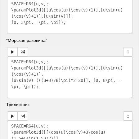
"Морская раковина"
C
Трилистник
C