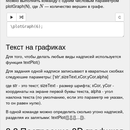
Можно выполнить команду с одним числовым параметром
plotGraph(N), где
— количество вершин в графе.
N
N
C
Текст на графиках
Для того, чтобы делать любые виды надписей используется
функция textPlot()
Для задания одной надписи записывают в кваратных скобках
следуюшие параметры: ['str',sizeText,xCor,yCor,alpha]
где str - это текст; sizeText - размер шрифта; xCor, yCor -
координаты на экране первой буквы текста, alpha - угол
наклона текста (по умолчанию, если это параметр не указан,
то он равен нулю).
В одной команде можно определить сколько угоно надписей,
разделяя их запятыми: textPlot([],[],[],...[]).