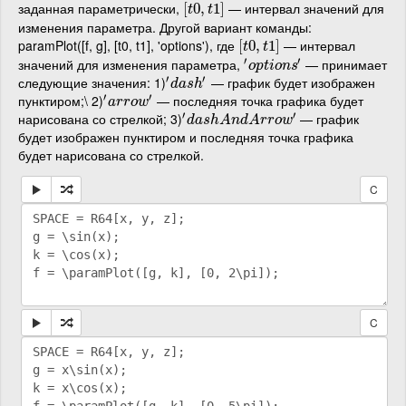
заданная параметрически,
— интервал значений для
[
[
t
0
0
,
,
t
1
]
1
]
t
t
изменения параметра. Другой вариант команды:
paramPlot([f, g], [t0, t1], 'options'), где
— интервал
[
[
t
0
0
,
,
t
1
]
1
]
t
t
′
′
значений для изменения параметра,
— принимает
′
o
p
t
i
o
n
s
′
o
p
t
i
o
n
s
′
′
следующие значения: 1)
— график будет изображен
′
d
a
s
h
′
d
a
s
h
′
′
пунктиром;\ 2)
— последняя точка графика будет
′
a
r
r
o
w
′
a
r
r
o
w
′
′
нарисована со стрелкой; 3)
— график
′
d
a
s
h
A
n
d
A
r
r
o
w
′
d
a
s
h
A
n
d
A
r
r
o
w
будет изображен пунктиром и последняя точка графика
будет нарисована со стрелкой.
C
C