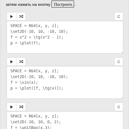
затем нажать на кнопку
.
Построить
П
о
с
т
р
о
и
т
ь
C
C
C