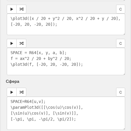
C
C
Сфера
C