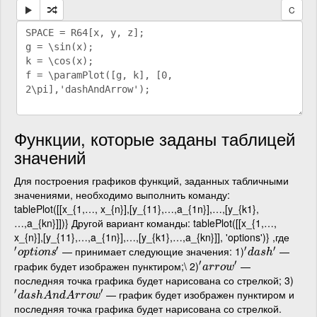
C
Функции, которые заданы таблицей
значений
Для построения графиков функций, заданных табличными
значениями, необходимо выполнить команду:
tablePlot([[x_{1,…, x_{n}],[y_{11},…,a_{1n}],…,[y_{k1},
…,a_{kn}]])} Другой вариант команды: tablePlot([[x_{1,…,
x_{n}],[y_{11},…,a_{1n}],…,[y_{k1},…,a_{kn}]], 'options')} ,где
′
′
′
′
— принимает следующие значения: 1)
—
′
o
p
t
i
o
n
s
′
′
d
a
s
h
′
o
p
t
i
o
n
s
d
a
s
h
′
′
график будет изображен пунктиром;\ 2)
—
′
a
r
r
o
w
′
a
r
r
o
w
последняя точка графика будет нарисована со стрелкой; 3)
′
′
— график будет изображен пунктиром и
′
d
a
s
h
A
n
d
A
r
r
o
w
′
d
a
s
h
A
n
d
A
r
r
o
w
последняя точка графика будет нарисована со стрелкой.