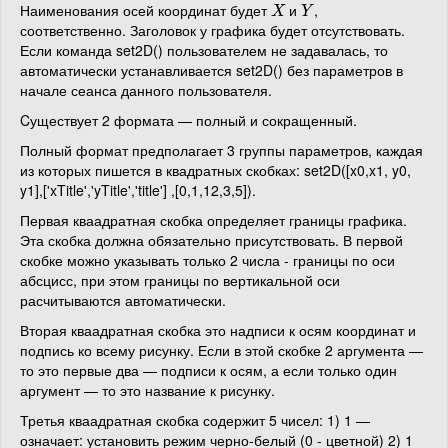
Наименования осей координат будет
и
,
X
Y
X
Y
соответственно. Заголовок у графика будет отсутствовать.
Если команда set2D() пользователем не задавалась, то
автоматически устанавливается set2D() без параметров в
начале сеанса данного пользователя.
Cуществует 2 формата — полный и сокращенный.
Полный формат предполагает 3 группы параметров, каждая
из которых пишется в квадратных скобках: set2D([x0,x1, y0,
y1],['xTitle','yTitle','title'] ,[0,1,12,3,5]).
Первая кваадратная скобка определяет границы графика.
Эта скобка должна обязательно присутствовать. В первой
скобке можно указывать только 2 числа - границы по оси
абсцисс, при этом границы по вертикальной оси
расчитываются автоматически.
Вторая кваадратная скобка это надписи к осям координат и
подпись ко всему рисунку. Если в этой скобке 2 аргумента —
то это первые два — подписи к осям, а если только один
аргумент — то это название к рисунку.
Третья кваадратная скобка содержит 5 чисел: 1) 1 —
означает: установить режим черно-белый (0 - цветной) 2) 1