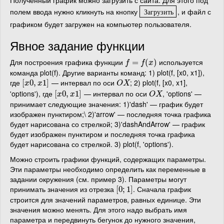
полем ввода нужно кликнуть на кнопку
, и файл с
Загрузить
З
а
г
р
у
з
и
т
ь
графиком будет загружен на компьютер пользователя.
Явное задание функции
Для построения графика функции
используется
f
=
f
=
(
x
)
(
)
f
f
x
команда plot(f). Другие варианты команд: 1) plot(f, [x0, x1]),
где
— интервал по оси
; 2) plot(f, [x0, x1],
[
[
x
0
0
,
,
x
1
]
1
]
O
X
x
x
O
X
'options'), где
— интервал по оси
, 'options' —
[
[
x
0
0
,
,
x
1
]
1
]
O
X
x
x
O
X
принимает следующие значения: 1)'dash' — график будет
изображен пунктиром;\ 2)'arrow' — последняя точка графика
будет нарисована со стрелкой; 3)'dashAndArrow' — график
будет изображен пунктиром и последняя точка графика
будет нарисована со стрелкой. 3) plot(f, 'options').
Можно строить графики функций, содержащих параметры.
Эти параметры необходимо определить как переменные в
задании окружения (см. пример 3). Параметры могут
принимать значения из отрезка
. Сначала график
[
[
0
0
;
;
1
1
]
]
строится для значений параметров, равных единице. Эти
значения можно менять. Для этого надо выбрать имя
параметра и передвинуть бегунок до нужного значения,