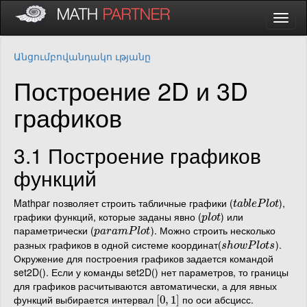
Անցումբովանդակո ւթյանը
Построение 2D и 3D
графиков
3.1 Построение графиков
функций
Mathpar позволяет строить табличные графики (
),
t
a
b
l
e
P
l
o
t
t
a
b
l
e
P
l
o
t
графики функций, которые заданы явно (
) или
p
l
o
t
p
l
o
t
параметрически (
). Можно строить несколько
p
a
r
a
m
P
l
o
t
p
a
r
a
m
P
l
o
t
разных графиков в одной системе координат(
).
s
h
o
w
P
l
o
t
s
s
h
o
w
P
l
o
t
s
Окружение для построения графиков задается командой
set2D(). Если у команды set2D() нет параметров, то границы
для графиков расчитываются автоматически, а для явных
функций выбирается интервал
по оси абсцисс.
[
[
0
0
,
,
1
1
]
]